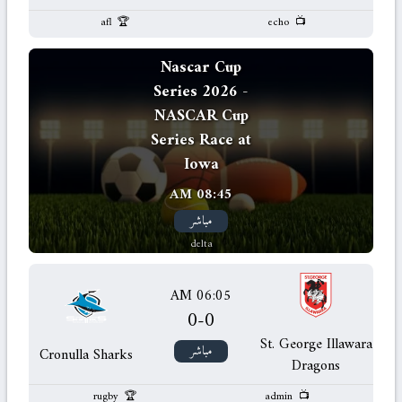
afl
echo
Nascar Cup
Series 2026 -
NASCAR Cup
Series Race at
Iowa
08:45 AM
مباشر
delta
06:05 AM
0
-
0
St. George Illawara
مباشر
Cronulla Sharks
Dragons
rugby
admin